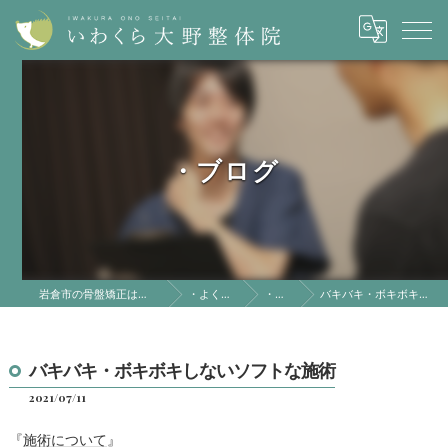
・ブログ
岩倉市の骨盤矯正はいわくら大野整体院
・よくある質問
・ブログ
バキバキ・ボキボキしないソフトな施術
バキバキ・ボキボキしないソフトな施術
2021/07/11
『
施術について
』