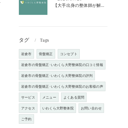
数
【大手出身の整体師が解説】なぜ「強揉み」は体に良くないのか？
り
タグ
Tags
岩倉市
骨盤矯正
コンセプト
岩倉市の骨盤矯正･いわくら大野整体院の口コミ情報
岩倉市の骨盤矯正･いわくら大野整体院の評判
岩倉市の骨盤矯正･いわくら大野整体院のお客様の声
サービス
メニュー
よくある質問
アクセス
いわくら大野整体院
お問い合わせ
ご予約