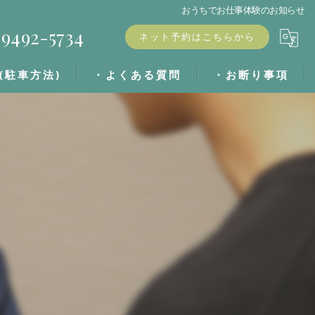
おうちでお仕事体験のお知らせ
9492-5734
ネット予約はこちらから
(駐車方法)
・よくある質問
・お断り事項
・ブログ
・キャンセル料
・お客様の声