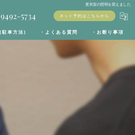
更衣室の照明を変えました
9492-5734
ネット予約はこちらから
(駐車方法)
・よくある質問
・お断り事項
・ブログ
・キャンセル料
・お客様の声