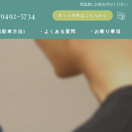
気温差にお気を付けください
9492-5734
ネット予約はこちらから
(駐車方法)
・よくある質問
・お断り事項
・ブログ
・キャンセル料
・お客様の声