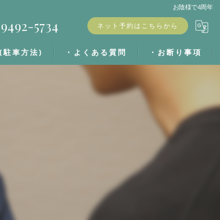
お陰様で4周年
9492-5734
ネット予約はこちらから
(駐車方法)
・よくある質問
・お断り事項
・ブログ
・キャンセル料
・お客様の声