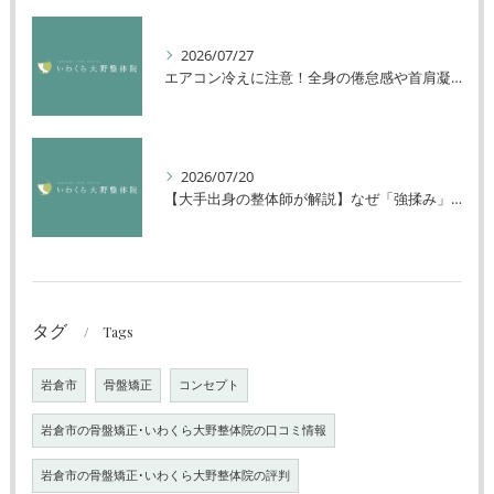
2026/07/27
エアコン冷えに注意！全身の倦怠感や首肩凝りを解消する方法
2026/07/20
【大手出身の整体師が解説】なぜ「強揉み」は体に良くないのか？
タグ
Tags
岩倉市
骨盤矯正
コンセプト
岩倉市の骨盤矯正･いわくら大野整体院の口コミ情報
岩倉市の骨盤矯正･いわくら大野整体院の評判