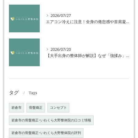
2026/07/27
エアコン冷えに注意！全身の倦怠感や首肩凝りを解消する方法
2026/07/20
【大手出身の整体師が解説】なぜ「強揉み」は体に良くないのか？
タグ
Tags
岩倉市
骨盤矯正
コンセプト
岩倉市の骨盤矯正･いわくら大野整体院の口コミ情報
岩倉市の骨盤矯正･いわくら大野整体院の評判