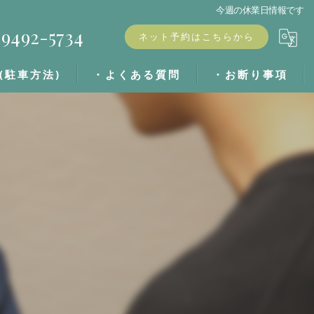
今週の休業日情報です
9492-5734
ネット予約はこちらから
(駐車方法)
・よくある質問
・お断り事項
・ブログ
・キャンセル料
・お客様の声