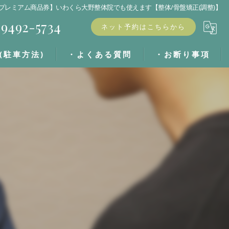
プレミアム商品券】いわくら大野整体院でも使えます【整体/骨盤矯正(調整)】
9492-5734
ネット予約はこちらから
(駐車方法)
・よくある質問
・お断り事項
・ブログ
・キャンセル料
・お客様の声