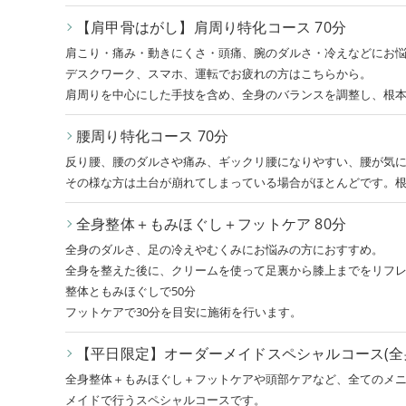
【肩甲骨はがし】肩周り特化コース 70分
肩こり・痛み・動きにくさ・頭痛、腕のダルさ・冷えなどにお
デスクワーク、スマホ、運転でお疲れの方はこちらから。
肩周りを中心にした手技を含め、全身のバランスを調整し、根
腰周り特化コース 70分
反り腰、腰のダルさや痛み、ギックリ腰になりやすい、腰が気
その様な方は土台が崩れてしまっている場合がほとんどです。
全身整体＋もみほぐし＋フットケア 80分
全身のダルさ、足の冷えやむくみにお悩みの方におすすめ。
全身を整えた後に、クリームを使って足裏から膝上までをリフ
整体ともみほぐしで50分
フットケアで30分を目安に施術を行います。
【平日限定】オーダーメイドスペシャルコース(全身
全身整体＋もみほぐし＋フットケアや頭部ケアなど、全てのメ
メイドで行うスペシャルコースです。