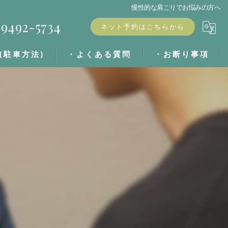
慢性的な肩こりでお悩みの方へ
9492-5734
ネット予約はこちらから
(駐車方法)
・よくある質問
・お断り事項
・ブログ
・キャンセル料
・お客様の声