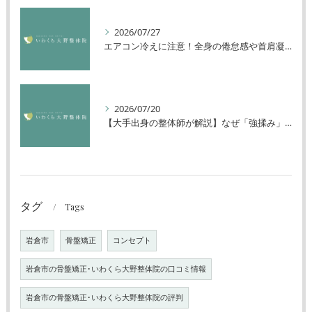
2026/07/27
エアコン冷えに注意！全身の倦怠感や首肩凝りを解消する方法
2026/07/20
【大手出身の整体師が解説】なぜ「強揉み」は体に良くないのか？
タグ
Tags
岩倉市
骨盤矯正
コンセプト
岩倉市の骨盤矯正･いわくら大野整体院の口コミ情報
岩倉市の骨盤矯正･いわくら大野整体院の評判