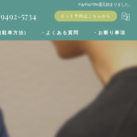
PayPay10%還元始まりました。
9492-5734
ネット予約はこちらから
(駐車方法)
・よくある質問
・お断り事項
・ブログ
・キャンセル料
・お客様の声